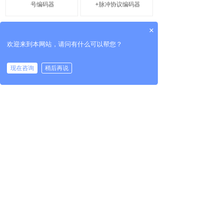
号编码器
+脉冲协议编码器
×
欢迎来到本网站，请问有什么可以帮您？
现在咨询
稍后再说
共 2 条记录
1